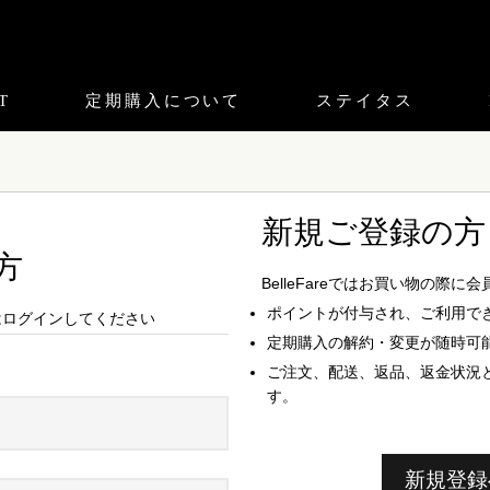
T
定期購入について
ステイタス
新規ご登録の方
方
BelleFareではお買い物の際
ポイントが付与され、ご利用で
の方はログインしてください
定期購入の解約・変更が随時可
ご注文、配送、返品、返金状況
す。
新規登録